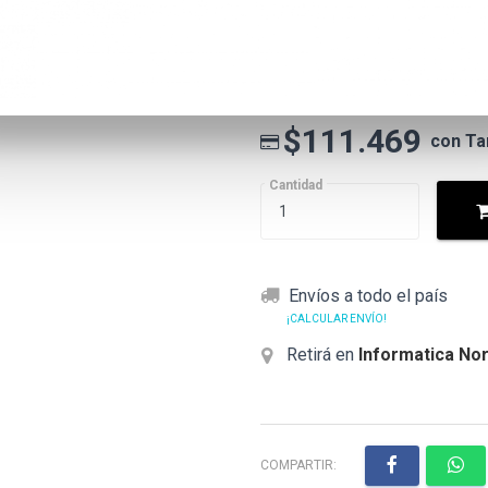
$108
Precio
especial
Precio sin impuestos nacionales: $8
$111.469
con Ta
Cantidad
Envíos a todo el país
¡CALCULAR ENVÍO!
Retirá en
Informatica Nor
COMPARTIR: