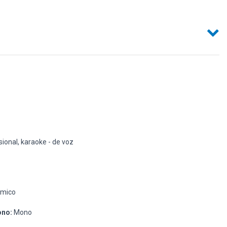
ional, karaoke - de voz
mico
ono:
Mono