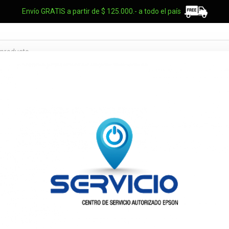
Envío GRATIS a partir de $ 125.000.- a todo el país
TES OEM
NOTEBOOKS
UPS
ELECTRO
MARCAS
Microfono S
SV200
$111.469
Precio lista