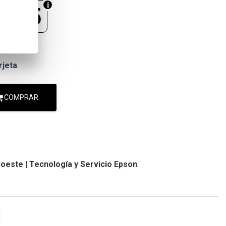
.125
9.360
rjeta
COMPRAR
oeste | Tecnología y Servicio Epson
.