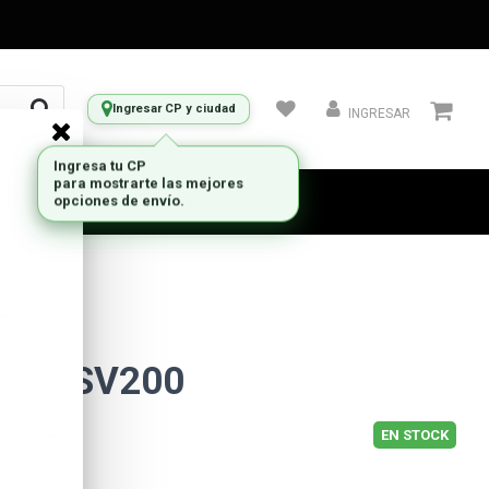
Ingresar CP y ciudad
INGRESAR
hure SV200
EN STOCK