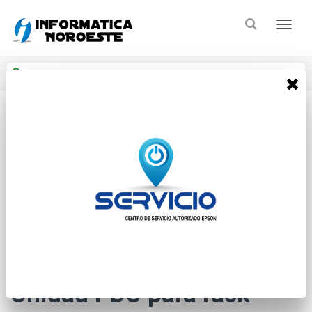
Enviar a
Ingresar CP y ciudad
Inicio
Conectividad
Rack Accesorios
* Las imágenes se exhiben con fines ilustrativos.
Unidad PDU para rack