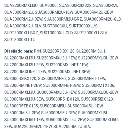
SUA2200RMXLI3U, SUA3000I, SUA3000R2IX322, SUA3000RMI,
SUA3000RMI2U, SUA3000RMI2U-1EW, SUA3000RMI2U-2EW,
SUA3000RMI2U-3EW, SUA3000RMI2U-BRZ, SUA3000RMI2U-GLD,
SUA3000RMI2U-SLV, SURT3000XLI, SURT3000XLI/S,
SURT3000XLI-BRZ, SURT3000XLI-GLD, SURT3000XLI-SLV,
SURT3000XLI-TU
Diseñado para:
P/N: SU2200R3IBX120, SU2200RMI3U.1,
SU2200RMXLI3U, SU2200RMXLI3U-1EW, SU2200RMXLI3U-2EW,
SU2200RMXLI3U-3EW, SU2200RMXLINET-1EW,
SU2200RMXLINET-2EW, SU2200RMXLINET-3EW,
SU3000R3IBX120, SU3000RMINET, SU3000RMINET-1EW,
SU3000RMINET-2EW, SU3000RMINET-3EW, SU3000RMTX136,
SU3000RMXLI3U, SU3000RMXLI3U-1EW, SU3000RMXLI3U-2EW,
SU3000RMXLI3U-3EW, SU5000R51BX120, SU5000R5IBX120,
SU5000R5TBX135, SU5000RMI5U, SU5000RMI5U-1EW,
SU5000RMI5U-2EW, SU5000RMI5U-3EW, SU5000RMXLI5U,
SU5000RMXLI5U-1EW, SU5000RMXLI5U-2EW, SU5000RMXLI5U-
3EW, SUA2200RMI2U-1EW, SUA2200RMI2U-SLV,