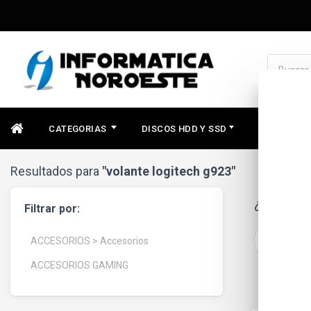
CATEGORIAS
DISCOS HDD Y SSD
COMPONEN
Resultados para
"volante logitech g923"
¿Buscas u
Filtrar por:
ACCESORIOS > Accesorios
ACCESORIOS GAMING