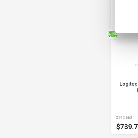
1
Logitec
$762.662
$739.