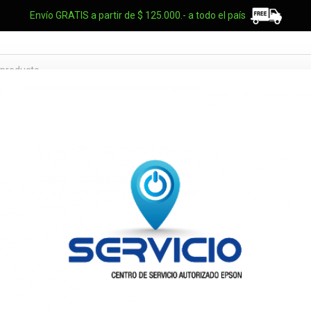
Envío GRATIS a partir de $ 125.000.- a todo el país
TES OEM
NOTEBOOKS
UPS
ELECTRO
MARCAS
na marca en especial?