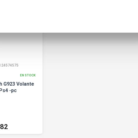
124574575
EN STOCK
h G923 Volante
Ps4 -pc
782