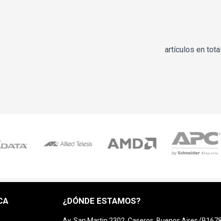
artículos en tota
CA
¿DÓNDE ESTAMOS?
Av. San Martin 2302, Caseros, Buenos Aires (B16