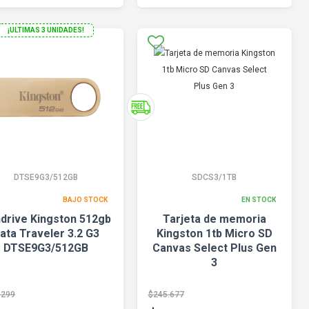
¡ULTIMAS 3 UNIDADES!
DTSE9G3/512GB
SDCS3/1TB
BAJO STOCK
EN STOCK
drive Kingston 512gb
Tarjeta de memoria
ata Traveler 3.2 G3
Kingston 1tb Micro SD
DTSE9G3/512GB
Canvas Select Plus Gen
3
.299
$245.677