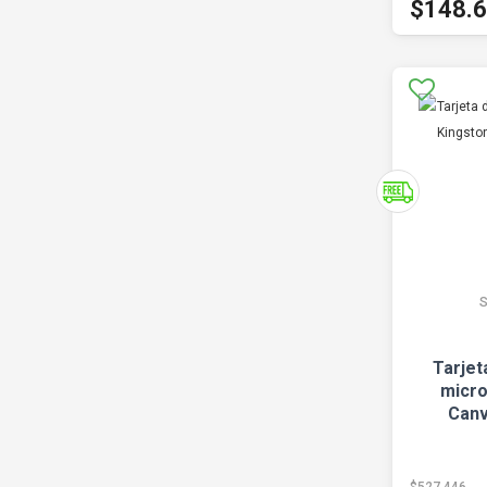
$148.
S
Tarje
micro
Canv