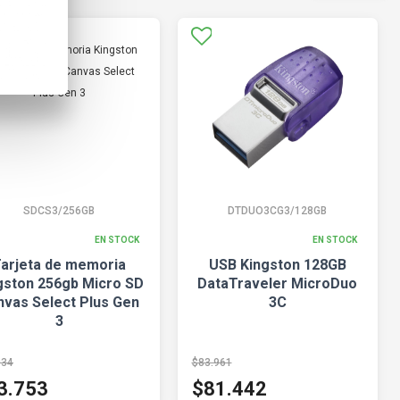
SDCS3/256GB
DTDUO3CG3/128GB
EN STOCK
EN STOCK
arjeta de memoria
USB Kingston 128GB
gston 256gb Micro SD
DataTraveler MicroDuo
nvas Select Plus Gen
3C
3
034
$83.961
3.753
$81.442