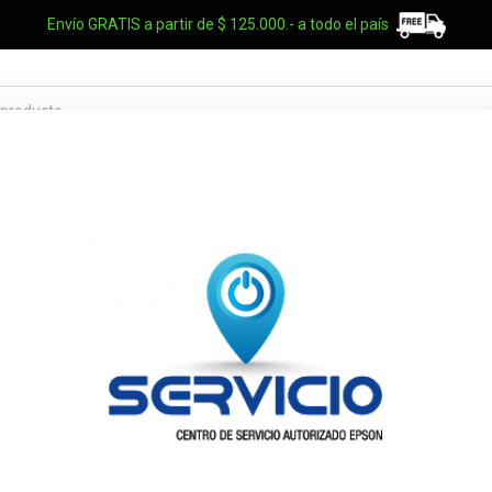
Envío GRATIS a partir de $ 125.000.- a todo el país
TES OEM
NOTEBOOKS
UPS
ELECTRO
MARCAS