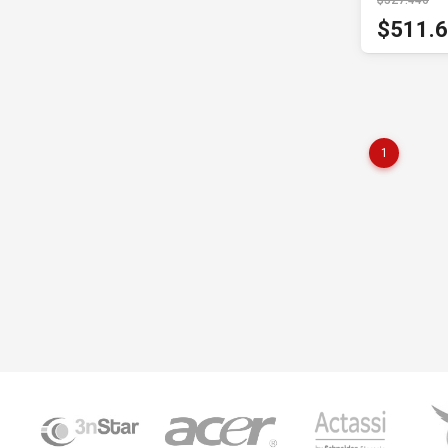
$527.446
$511.
1