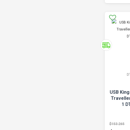
D
USB King
Travelle
1 D
$153.265