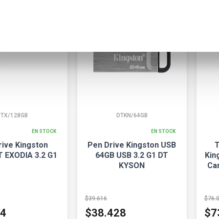
DTX/128GB
DTKN/64GB
EN STOCK
EN STOCK
rive Kingston
Pen Drive Kingston USB
T
T EXODIA 3.2 G1
64GB USB 3.2 G1 DT
Kin
KYSON
Ca
$39.616
$76.
94
$38.428
$7