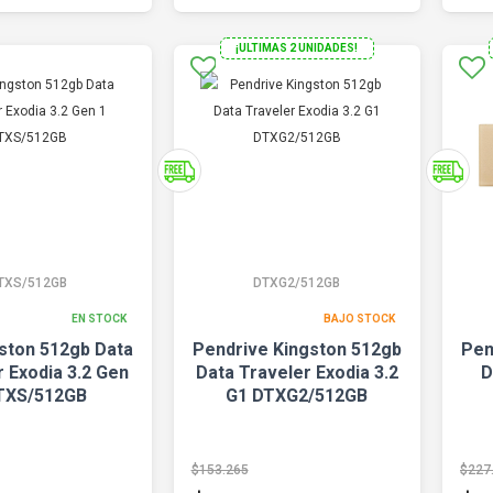
¡ULTIMAS 2 UNIDADES!
TXS/512GB
DTXG2/512GB
EN STOCK
BAJO STOCK
ston 512gb Data
Pendrive Kingston 512gb
Pen
r Exodia 3.2 Gen
Data Traveler Exodia 3.2
D
TXS/512GB
G1 DTXG2/512GB
$153.265
$227