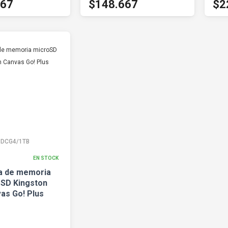
667
$148.667
$2
DCG4/1TB
EN STOCK
ta de memoria
SD Kingston
as Go! Plus