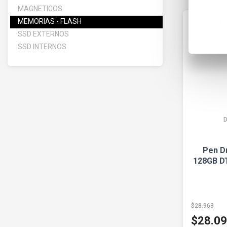
MAGNETICOS
MEMORIAS - FLASH
SSD EXTERNOS
SSD INTERNOS
Pen D
128GB D
$28.963
$28.0