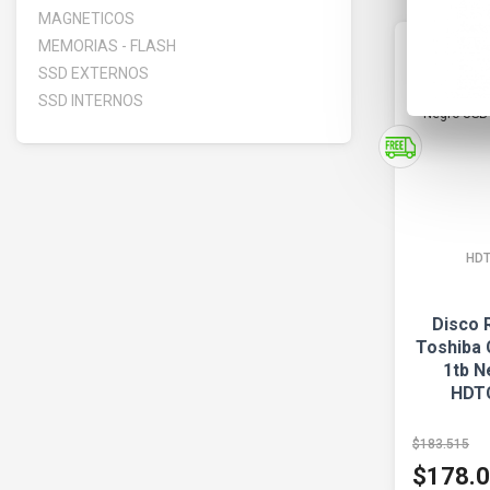
MAGNETICOS
MEMORIAS - FLASH
SSD EXTERNOS
SSD INTERNOS
HD
Disco 
Toshiba 
1tb N
HDT
$183.515
$178.