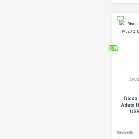
AHV3
Disco
Adata 
USB
$252.825