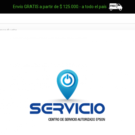
Envío GRATIS a partir de $ 125.000.- a todo el país
TES OEM
NOTEBOOKS
UPS
ELECTRO
MARCAS
LACIE