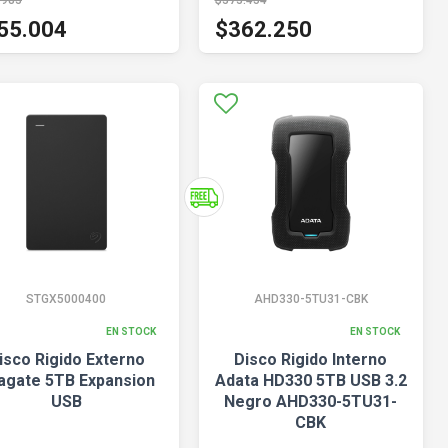
.983
$373.454
55.004
$362.250
STGX5000400
AHD330-5TU31-CBK
EN STOCK
EN STOCK
isco Rigido Externo
Disco Rigido Interno
agate 5TB Expansion
Adata HD330 5TB USB 3.2
USB
Negro AHD330-5TU31-
CBK