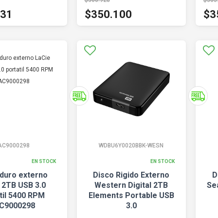
$360.928
$365
531
$350.100
$3
AC9000298
WDBU6Y0020BBK-WESN
EN STOCK
EN STOCK
 duro externo
Disco Rigido Externo
D
 2TB USB 3.0
Western Digital 2TB
Se
til 5400 RPM
Elements Portable USB
C9000298
3.0