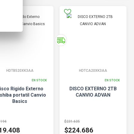
HDTB520XK3AA
HDTCA20XK3AA
EN STOCK
EN STOCK
isco Rigido Externo
DISCO EXTERNO 2TB
shiba portatil Canvio
CANVIO ADVAN
Basics
.194
$231.635
19.408
$224.686