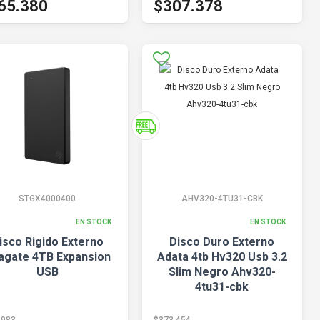
65.380
$307.378
STGX4000400
AHV320-4TU31-CBK
EN STOCK
EN STOCK
isco Rigido Externo
Disco Duro Externo
agate 4TB Expansion
Adata 4tb Hv320 Usb 3.2
USB
Slim Negro Ahv320-
4tu31-cbk