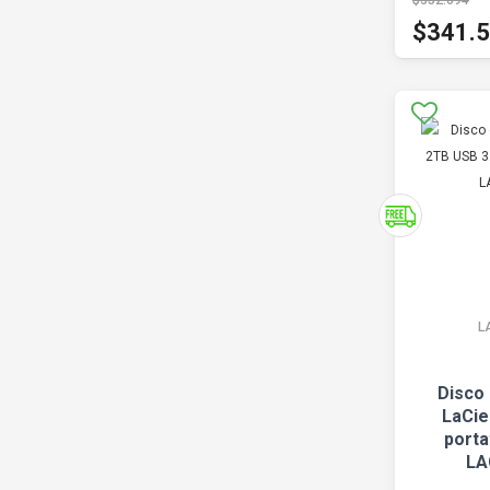
$352.094
$341.
L
Disco
LaCie
porta
LA