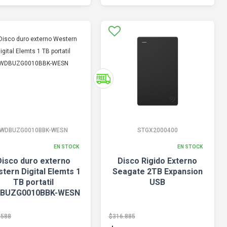
WDBUZG0010BBK-WESN
STGX2000400
EN STOCK
EN STOCK
Disco duro externo
Disco Rigido Externo
tern Digital Elemts 1
Seagate 2TB Expansion
TB portatil
USB
BUZG0010BBK-WESN
.588
$316.885