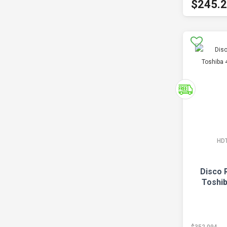
$245.
HD
Disco 
Toshi