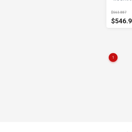
$563.887
$546.
1