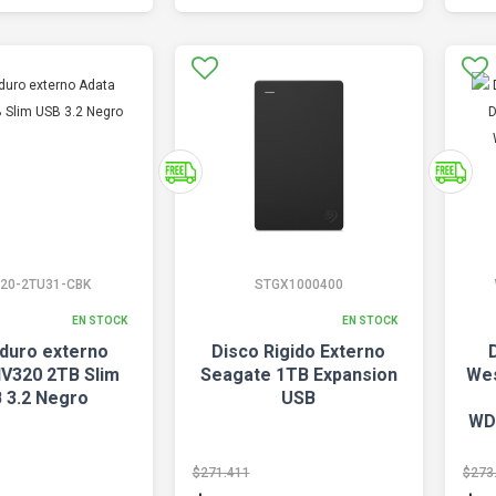
20-2TU31-CBK
STGX1000400
EN STOCK
EN STOCK
 duro externo
Disco Rigido Externo
HV320 2TB Slim
Seagate 1TB Expansion
Wes
 3.2 Negro
USB
WD
$271.411
$273