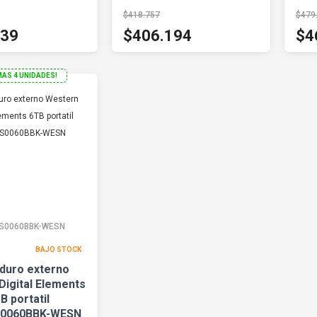
$418.757
$479
539
$406.194
$4
MAS 4 UNIDADES!
S0060BBK-WESN
BAJO STOCK
 duro externo
Digital Elements
B portatil
0060BBK-WESN