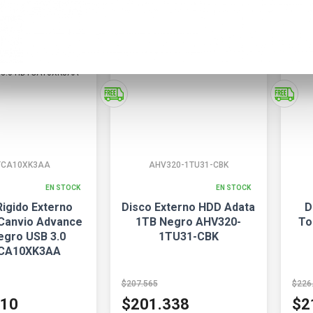
TCA10XK3AA
AHV320-1TU31-CBK
EN STOCK
EN STOCK
Rigido Externo
Disco Externo HDD Adata
D
Canvio Advance
1TB Negro AHV320-
To
egro USB 3.0
1TU31-CBK
CA10XK3AA
$207.565
$226
010
$201.338
$2