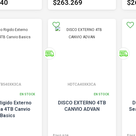
240
$263.269
$2
TB540XK3CA
HDTCA40XK3CA
EN STOCK
EN STOCK
Rigido Externo
DISCO EXTERNO 4TB
D
ba 4TB Canvio
CANVIO ADVAN
Se
Basics