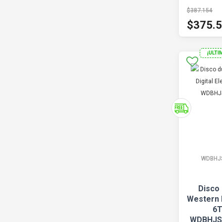
$387.154
$375.
¡ULTI
WDBHJ
Disco
Western 
6T
WDBHJS