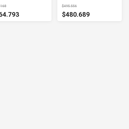
.168
$495.556
64.793
$480.689