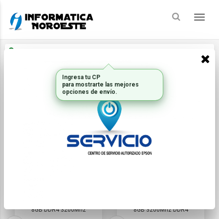
Enviar a
Ingresar CP y ciudad
Ingresa tu CP
Inicio
Componentes Oem_2
MEMORIAS-PROPIETARIA
para mostrarte las mejores
opciones de envío.
FILTRAR
ORDENAR