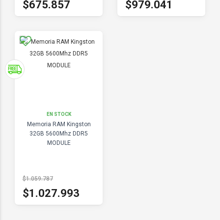
$675.857
$979.041
EN STOCK
Memoria RAM Kingston
32GB 5600Mhz DDR5
MODULE
$1.059.787
$1.027.993