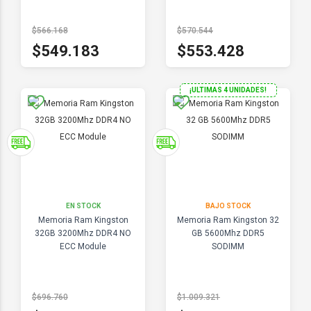
$566.168
$570.544
$549.183
$553.428
¡ULTIMAS 4 UNIDADES!
EN STOCK
BAJO STOCK
Memoria Ram Kingston
Memoria Ram Kingston 32
32GB 3200Mhz DDR4 NO
GB 5600Mhz DDR5
ECC Module
SODIMM
$696.760
$1.009.321