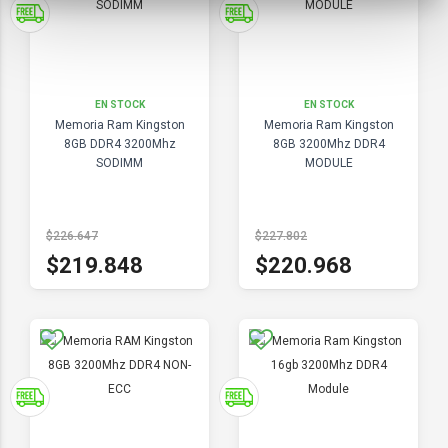
EN STOCK
EN STOCK
Memoria Ram Kingston
Memoria Ram Kingston
8GB DDR4 3200Mhz
8GB 3200Mhz DDR4
SODIMM
MODULE
$226.647
$227.802
$219.848
$220.968