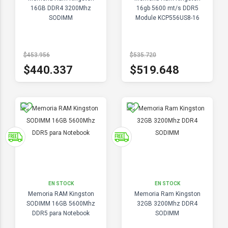
16GB DDR4 3200Mhz
16gb 5600 mt/s DDR5
SODIMM
Module KCP556US8-16
$453.956
$535.720
$440.337
$519.648
EN STOCK
EN STOCK
Memoria RAM Kingston
Memoria Ram Kingston
SODIMM 16GB 5600Mhz
32GB 3200Mhz DDR4
DDR5 para Notebook
SODIMM