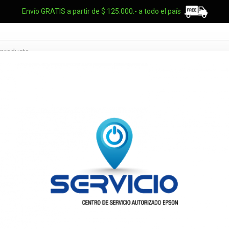
Envío GRATIS a partir de $ 125.000.- a todo el país
TES OEM
NOTEBOOKS
UPS
ELECTRO
MARCAS