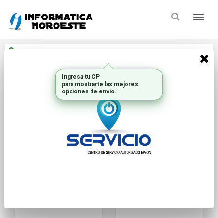
Enviar a
Ingresar CP y ciudad
Ingresa tu CP
Inicio
Marca
ALLIED TELESIS
para mostrarte las mejores
opciones de envío.
FILTRAR POR
ORDENAR
¡ULTIMA UNIDAD!