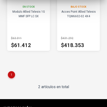
EN STOCK
BAJO STOCK
Modulo Allied Telesis 1G
Acces Point Allied Telesis
MMF SFP LC SX
TQM6602-02 4X4
$63.311
$431.292
$61.412
$418.353
1
2 artículos en total