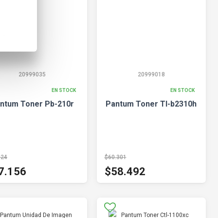
20999035
20999018
EN STOCK
EN STOCK
ntum Toner Pb-210r
Pantum Toner Tl-b2310h
924
$60.301
7.156
$58.492