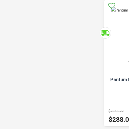
Pantum 
$296.977
$288.