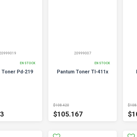
20999019
20999007
EN STOCK
EN STOCK
 Toner Pd-219
Pantum Toner Tl-411x
$108.420
$108
43
$105.167
$1