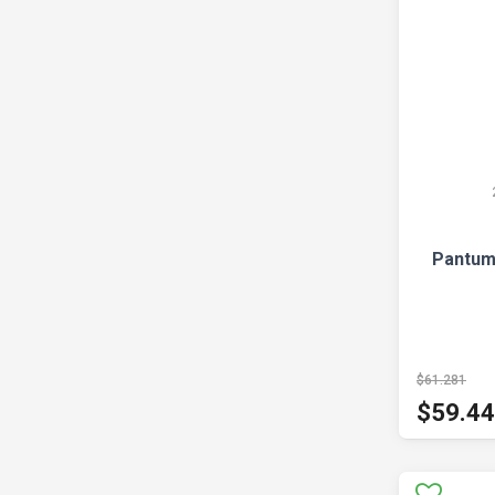
Pantum
$61.281
$59.4