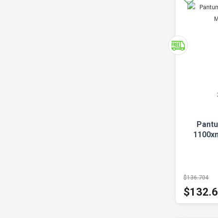
Pantu
1100x
$136.704
$132.