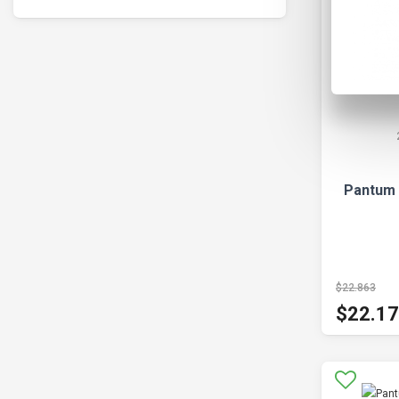
Pantum T
$22.863
$22.1