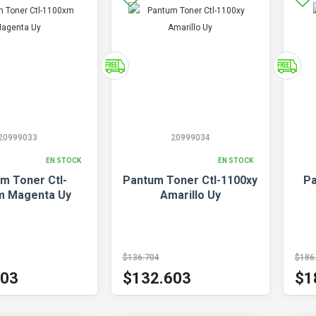
20999033
20999034
EN STOCK
EN STOCK
m Toner Ctl-
Pantum Toner Ctl-1100xy
Pa
m Magenta Uy
Amarillo Uy
$136.704
$186
603
$132.603
$1