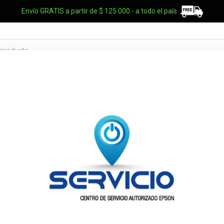
Envío GRATIS a partir de $ 125.000.- a todo el país
TES OEM
NOTEBOOKS
UPS
ELECTRO
MARCAS