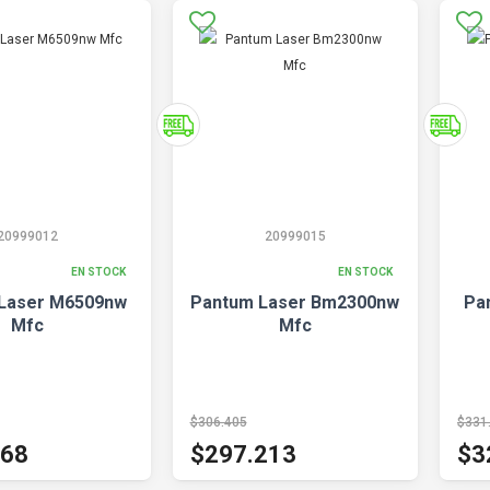
20999012
20999015
EN STOCK
EN STOCK
Laser M6509nw
Pantum Laser Bm2300nw
Pa
Mfc
Mfc
$306.405
$331
068
$297.213
$3