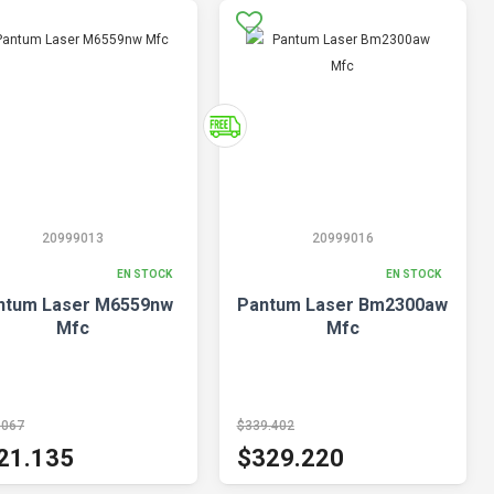
20999013
20999016
EN STOCK
EN STOCK
ntum Laser M6559nw
Pantum Laser Bm2300aw
Mfc
Mfc
.067
$339.402
21.135
$329.220