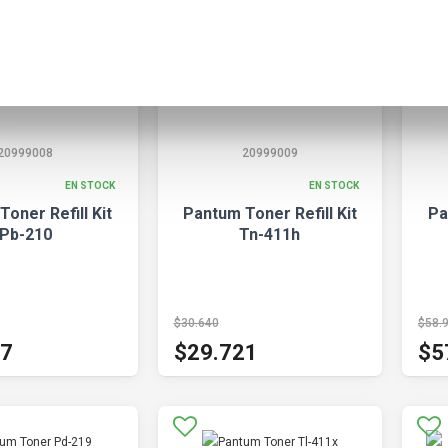
20999008
20999009
EN STOCK
EN STOCK
oner Refill Kit
Pantum Toner Refill Kit
Pa
Pb-210
Tn-411h
$30.640
$58.
77
$29.721
$5