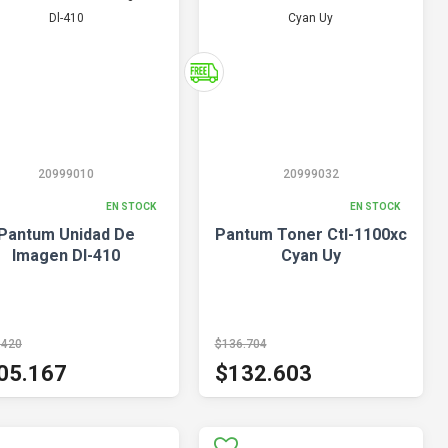
20999010
20999032
EN STOCK
EN STOCK
Pantum Unidad De
Pantum Toner Ctl-1100xc
Imagen Dl-410
Cyan Uy
.420
$136.704
05.167
$132.603