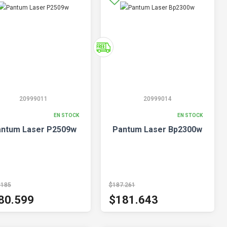
20999011
20999014
EN STOCK
EN STOCK
ntum Laser P2509w
Pantum Laser Bp2300w
.185
$187.261
80.599
$181.643