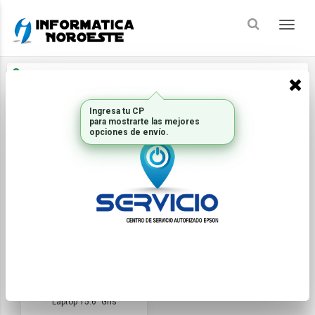
Enviar a
Ingresar CP y ciudad
Ingresa tu CP
Inicio
Pcs Y Notebooks
NOTEBOOKS ACCESORIOS
para mostrarte las mejores
opciones de envío.
FILTRAR
ORDENAR