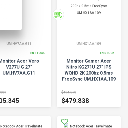
UM.HV7AA.G11
UM.HX1AA.109
EN STOCK
EN STOCK
Monitor Acer Vero
Monitor Gamer Acer
V277U G 27"
Nitro KG271U 27" IPS
UM.HV7AA.G11
WQHD 2K 200hz 0.5ms
FreeSync UM.HX1AA.109
.881
$494.678
05.345
$479.838