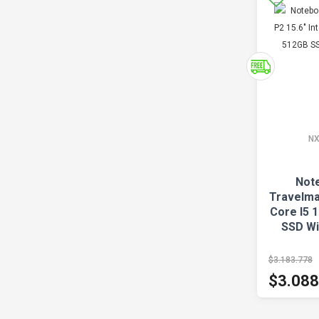
NX
Not
Travelmat
Core I5 
SSD Wi
$3.183.778
$3.088