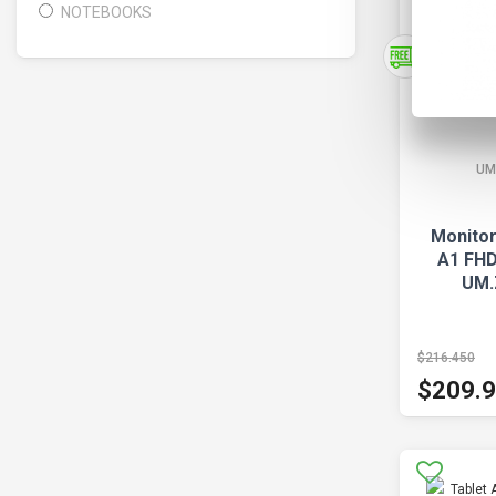
NOTEBOOKS
UM
Monito
A1 FHD 
UM.
$216.450
$209.