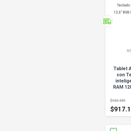
NT
Tablet 
con Te
intelig
RAM 128
$945.485
$917.