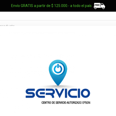
Envío GRATIS a partir de $ 125.000.- a todo el país
TES OEM
NOTEBOOKS
UPS
ELECTRO
MARCAS