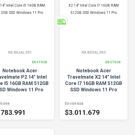
NX.B62AL.001
NX.BS5AL.003
EN STOCK
EN STOCK
Notebook Acer
Notebook Acer
avelmate P2 14" Intel
Travelmate X2 14" Intel
e I5 16GB RAM 512GB
Core I7 16GB RAM 512GB
SD Windows 11 Pro
SSD Windows 11 Pro
70.094
$3.104.824
.783.991
$3.011.679