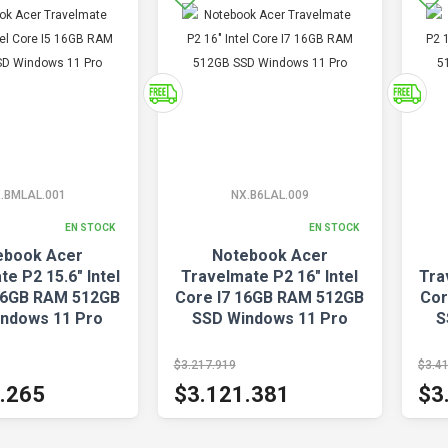
.BMLAL.001
NX.B6LAL.009
EN STOCK
EN STOCK
ebook Acer
Notebook Acer
e P2 15.6" Intel
Travelmate P2 16" Intel
Tra
16GB RAM 512GB
Core I7 16GB RAM 512GB
Cor
ndows 11 Pro
SSD Windows 11 Pro
S
$3.217.919
$3.4
.265
$3.121.381
$3