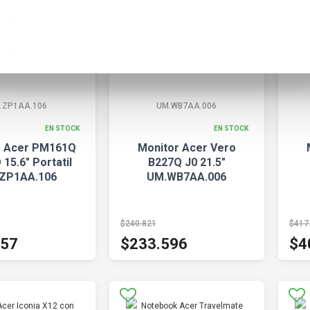
.ZP1AA.106
UM.WB7AA.006
EN STOCK
EN STOCK
r Acer PM161Q
Monitor Acer Vero
15.6" Portatil
B227Q J0 21.5"
ZP1AA.106
UM.WB7AA.006
$240.821
$417
957
$233.596
$4