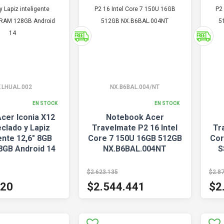
.LHUAL.002
NX.B6BAL.004/NT
EN STOCK
EN STOCK
Acer Iconia X12
Notebook Acer
clado y Lapiz
Travelmate P2 16 Intel
Tr
ente 12,6" 8GB
Core 7 150U 16GB 512GB
Cor
GB Android 14
NX.B6BAL.004NT
S
$2.623.135
$2.8
120
$2.544.441
$2