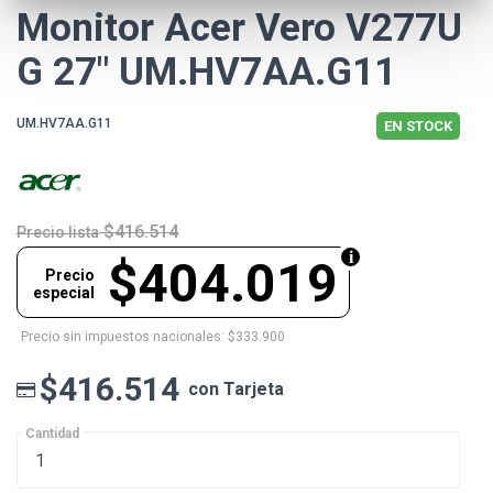
Monitor Acer Vero V277U
G 27" UM.HV7AA.G11
UM.HV7AA.G11
EN STOCK
$416.514
Precio lista
$404.019
Precio
especial
Precio sin impuestos nacionales: $333.900
$416.514
con Tarjeta
Cantidad