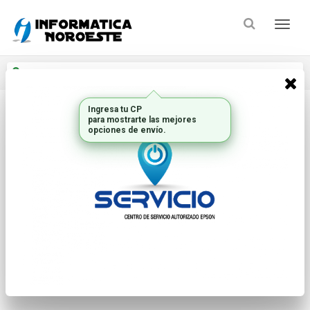
Enviar a
Ingresar CP y ciudad
Inicio
Pcs Y Notebooks
Monitores Lcd
* Las imágenes se exhiben con fines ilustrativos.