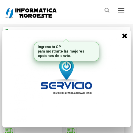
Enviar a
Ingresar CP y ciudad
Resultados para
Ingresa tu CP
"logitech simulador g"
para mostrarte las mejores
opciones de envío.
¿Buscas una marca en especial?
ORDENAR POR PRECIO