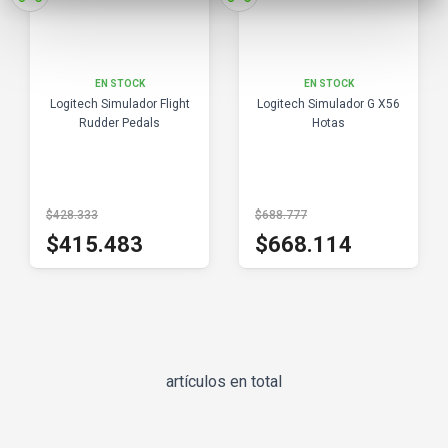
EN STOCK
EN STOCK
Logitech Simulador Flight
Logitech Simulador G X56
Rudder Pedals
Hotas
$428.333
$688.777
$415.483
$668.114
artículos en total