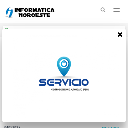
Enviar a
Ingresar CP y ciudad
Inicio
Camaras Seguridad
Camaras Video Conf
* Las imágenes se exhiben con fines ilustrativos.
Logitech Vc Group C/ Mic
04052027