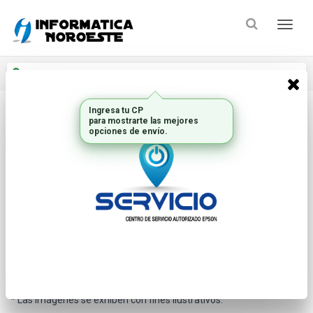
Enviar a
Ingresar CP y ciudad
Ingresa tu CP
para mostrarte las mejores
Inicio
Componentes Oem_2
Gabinetes Barebones
opciones de envío.
* Las imágenes se exhiben con fines ilustrativos.