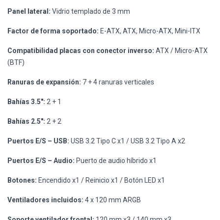
Panel lateral:
Vidrio templado de 3 mm
Factor de forma soportado:
E-ATX, ATX, Micro-ATX, Mini-ITX
Compatibilidad placas con conector inverso:
ATX / Micro-ATX
(BTF)
Ranuras de expansión:
7 + 4 ranuras verticales
Bahías 3.5":
2 + 1
Bahías 2.5":
2 + 2
Puertos E/S – USB:
USB 3.2 Tipo C x1 / USB 3.2 Tipo A x2
Puertos E/S – Audio:
Puerto de audio híbrido x1
Botones:
Encendido x1 / Reinicio x1 / Botón LED x1
Ventiladores incluidos:
4 x 120 mm ARGB
Soporte ventilador frontal:
120 mm x3 / 140 mm x3