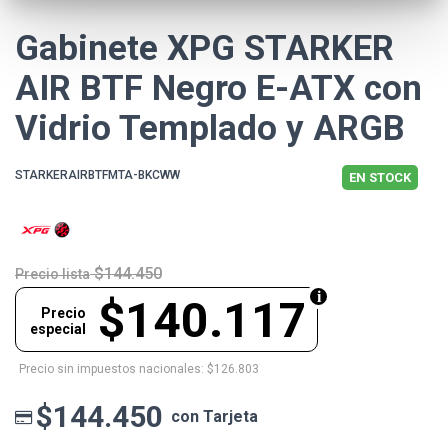
Gabinete XPG STARKER
AIR BTF Negro E-ATX con
Vidrio Templado y ARGB
STARKERAIRBTFMTA-BKCWW
EN STOCK
$144.450
Precio lista
$140.117
Precio
especial
Precio sin impuestos nacionales: $126.803
$144.450
con Tarjeta