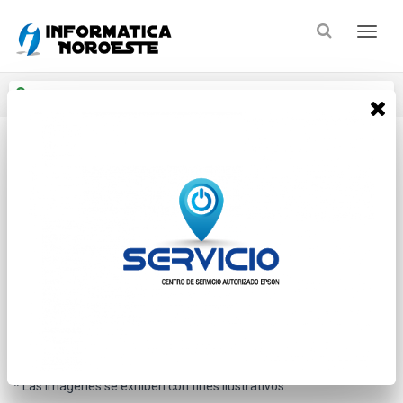
Enviar a
Ingresar CP y ciudad
Inicio
Componentes Oem_2
Memorias Valueram
* Las imágenes se exhiben con fines ilustrativos.