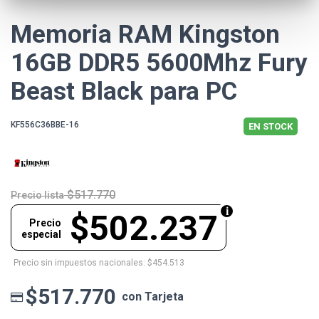
Memoria RAM Kingston
16GB DDR5 5600Mhz Fury
Beast Black para PC
KF556C36BBE-16
EN STOCK
$517.770
Precio lista
$502.237
Precio
especial
Precio sin impuestos nacionales: $454.513
$517.770
con Tarjeta