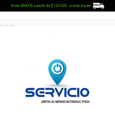
Envío GRATIS a partir de $ 125.000.- a todo el país
TES OEM
NOTEBOOKS
UPS
ELECTRO
MARCAS
Memoria RAM
5600Mhz Fur
KF556S40IB-32