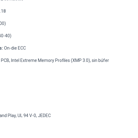
.18
00)
40-40)
s:
On-die ECC
k PCB, Intel Extreme Memory Profiles (XMP 3.0), sin búfer
and Play, UL 94 V-0, JEDEC