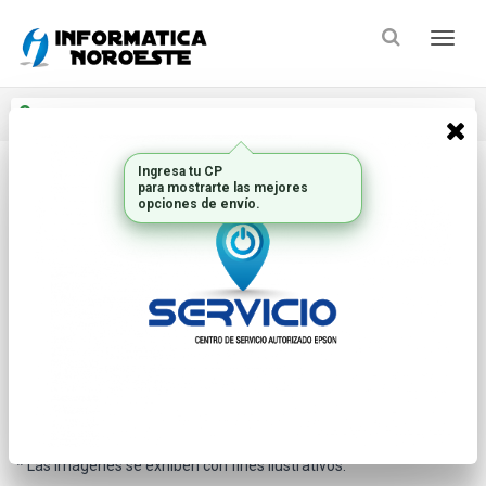
Enviar a
Ingresar CP y ciudad
Ingresa tu CP
para mostrarte las mejores
Inicio
Componentes Oem_2
Memorias Valueram
opciones de envío.
* Las imágenes se exhiben con fines ilustrativos.