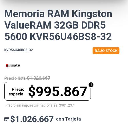
Memoria RAM Kingston
ValueRAM 32GB DDR5
5600 KVR56U46BS8-32
KVR56U46BS8-32
BAJO STOCK
$1.026.667
Precio lista
$995.867
Precio
especial
Precio sin impuestos nacionales: $901.237
$1.026.667
con Tarjeta