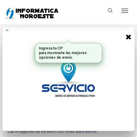
Enviar a
Ingresar CP y ciudad
Ingresa tu CP
para mostrarte las mejores
Inicio
Componentes Oem_2
Memorias Valueram
opciones de envío.
* Las imágenes se exhiben con fines ilustrativos.