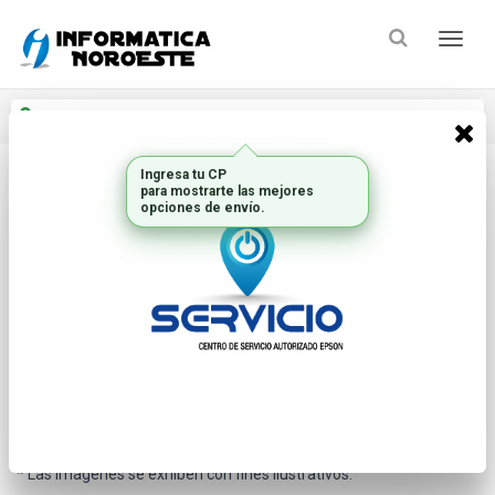
Enviar a
Ingresar CP y ciudad
Ingresa tu CP
para mostrarte las mejores
Inicio
Componentes Oem_2
Memorias Valueram
opciones de envío.
* Las imágenes se exhiben con fines ilustrativos.