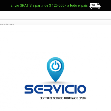
Envío GRATIS a partir de $ 125.000.- a todo el país
TES OEM
NOTEBOOKS
UPS
ELECTRO
MARCAS
Procesador 
Nucleos 12 H
100-100000