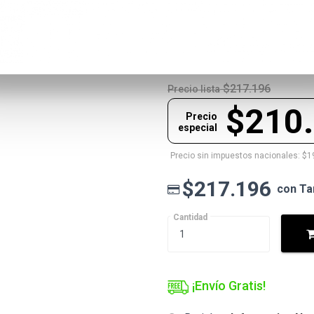
100-100000457BOX
$217.196
Precio lista
$210
Precio
especial
Precio sin impuestos nacionales: $1
$217.196
con Ta
Cantidad
¡Envío Gratis!