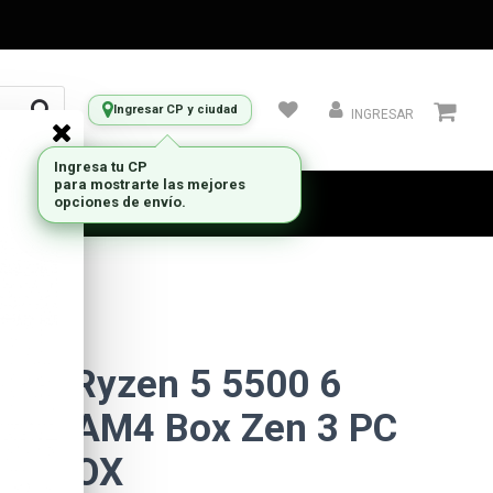
Ingresar CP y ciudad
INGRESAR
Ingresa tu CP
para mostrarte las mejores
opciones de envío.
AMD Ryzen 5 5500 6
ilos AM4 Box Zen 3 PC
457BOX