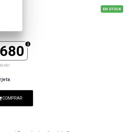
EN STOCK
.680
90.661
rjeta
COMPRAR