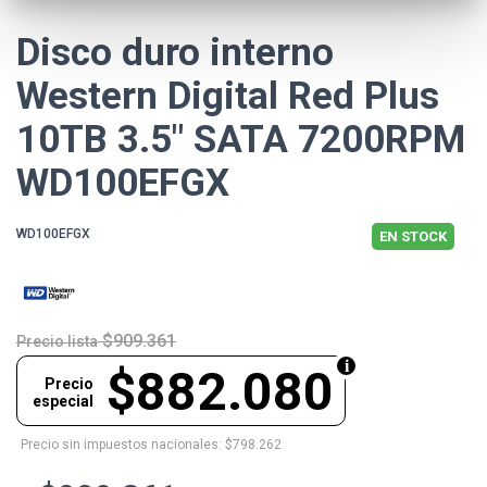
Disco duro interno
Western Digital Red Plus
10TB 3.5" SATA 7200RPM
WD100EFGX
WD100EFGX
EN STOCK
$909.361
Precio lista
$882.080
Precio
especial
Precio sin impuestos nacionales: $798.262