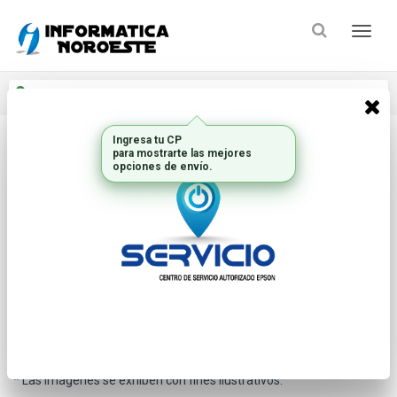
Enviar a
Ingresar CP y ciudad
Inicio
Discos Hdd Y Ssd
Hdd Internos
* Las imágenes se exhiben con fines ilustrativos.