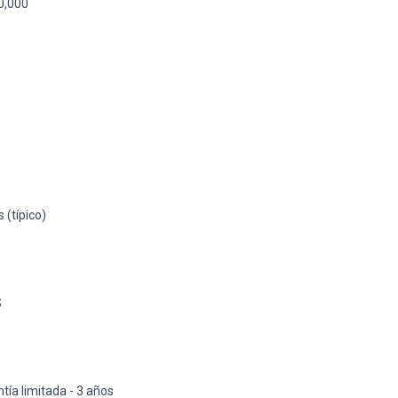
0,000
d
 (típico)
S
tía limitada - 3 años