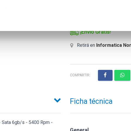
HDWT720UZSVA
TOSHIBA STORAGE
¡Envío Gratis!
Retirá en
Informatica Nor
COMPARTIR:
Ficha técnica
 - Sata 6gb/s - 5400 Rpm -
General