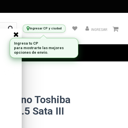
Ingresar CP y ciudad
INGRESAR
 Interno Toshiba
2tb 3.5 Sata III
SVA