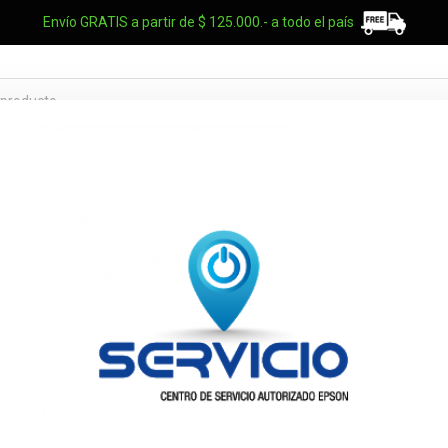
Envío GRATIS a partir de $ 125.000.- a todo el país
TES OEM
NOTEBOOKS
UPS
ELECTRO
MARCAS
Disco Rigido
Surveillance 
HDWT720UZ