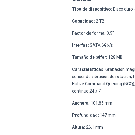
Tipo de dispositivo:
Disco duro -
Capacidad:
2 TB
Factor de forma:
3.5"
Interfaz:
SATA 6Gb/s
Tamaño de búfer:
128 MB
Características:
Grabación magn
sensor de vibración de rotación,
Native Command Queuing (NCQ), 
continuo 24 x 7
Anchura:
101.85 mm
Profundidad:
147 mm
Altura:
26.1 mm