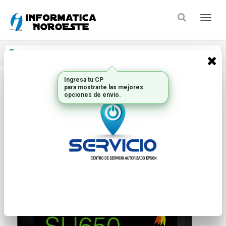
Enviar a
Ingresar CP y ciudad
Inicio
Discos Hdd Y Ssd
Ssd Internos