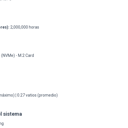
res):
2,000,000 horas
d
4 (NVMe) - M.2 Card
máximo) ¦ 0.27 vatios (promedio)
l sistema
ng