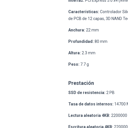
Interfaz:
PCI Express 5.0 x4 (NV
Características:
Controlador Sil
de PCB de 12 capas, 3D NAND Te
Anchura:
22 mm
Profundidad:
80 mm
Altura:
2.3 mm
Peso:
7.7 g
Prestación
SSD de resistencia:
2 PB
Tasa de datos internos:
14700 M
Lectura aleatoria 4KB:
2200000 
Escritura aleatoria 4KB:
220000