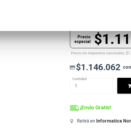
$1.146.062
Precio lista
$1.11
Precio
especial
Precio sin impuestos nacionales: $1
$1.146.062
con
Cantidad
¡Envío Gratis!
Retirá en
Informatica Nor