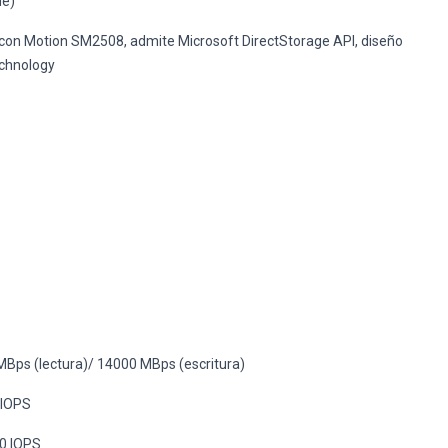
Me)
icon Motion SM2508, admite Microsoft DirectStorage API, diseño
chnology
Bps (lectura)/ 14000 MBps (escritura)
IOPS
0 IOPS