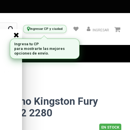
Ingresar CP y ciudad
INGRESAR
 interno Kingston Fury
B M.2 2280
EN STOCK