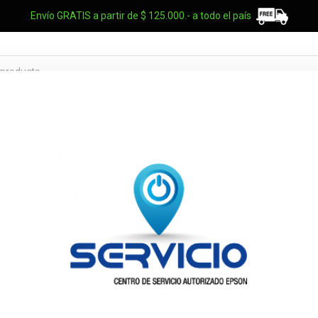
Envío GRATIS a partir de $ 125.000.- a todo el país
TES OEM
NOTEBOOKS
UPS
ELECTRO
MARCAS
Disco solido
Renegade 2T
SFYR2S/2T0