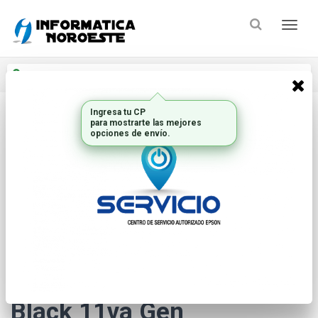
Enviar a
Ingresar CP y ciudad
Ingresa tu CP
para mostrarte las mejores
Inicio
Electrodomesticos_2
Ebook
opciones de envío.
* Las imágenes se exhiben con fines ilustrativos.
Kindle Amazon 16GB 6"
Black 11va Gen