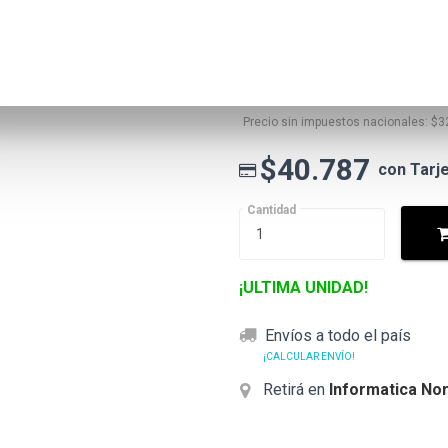
$40.787
Precio lista
$39.
Precio
especial
Precio sin impuestos nacionales: $3
$40.787
con Tarj
Cantidad
¡ULTIMA UNIDAD!
Envíos a todo el país
¡CALCULAR ENVÍO!
Retirá en
Informatica Nor