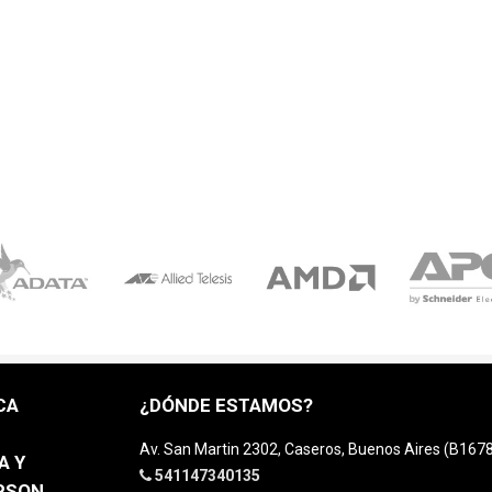
CA
¿DÓNDE ESTAMOS?
Av. San Martin 2302, Caseros, Buenos Aires (B16
A Y
541147340135
EPSON