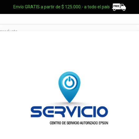
Envío GRATIS a partir de $ 125.000.- a todo el país
TES OEM
NOTEBOOKS
UPS
ELECTRO
MARCAS
Plancha A V
PL4180
PL4180