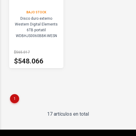
BAJO STOCK
Disco duro externo
Western Digital Elements
6TB portatil
WDBHJS0060BBK-WESN
$565.017
$548.066
1
17 artículos en total