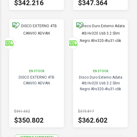
$342.216
$347.364
EN STOCK
EN STOCK
DISCO EXTERNO 4TB
Disco Duro Externo Adata
CANVIO ADVAN
4tb Hv320 Usb 3.2 Slim
Negro Ahv320-4tu31-cbk
$361.652
$373.817
$350.802
$362.602