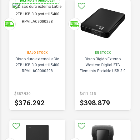
¡ULTIMAS 4 UNIDADES!
BAJO STOCK
EN STOCK
Disco duro externo LaCie
Disco Rigido Externo
2TB USB 3.0 portatil 5400
Western Digital 2TB
RPM LAC9000298
Elements Portable USB 3.0
$387.930
$411.215
$376.292
$398.879