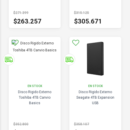
$271.399
$315.125
$263.257
$305.671
EN STOCK
EN STOCK
Disco Rigido Externo
Disco Rigido Externo
Toshiba 4TB Canvio
Seagate 4TB Expansion
Basics
USB
$352.800
$358.107