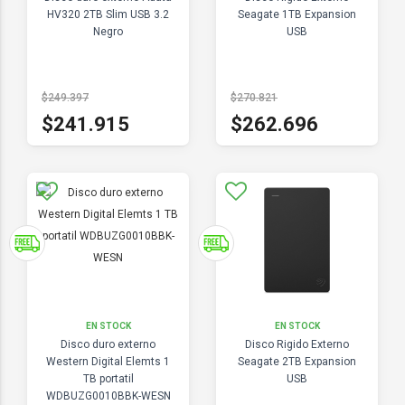
HV320 2TB Slim USB 3.2
Seagate 1TB Expansion
Negro
USB
$249.397
$270.821
$241.915
$262.696
EN STOCK
EN STOCK
Disco duro externo
Disco Rigido Externo
Western Digital Elemts 1
Seagate 2TB Expansion
TB portatil
USB
WDBUZG0010BBK-WESN