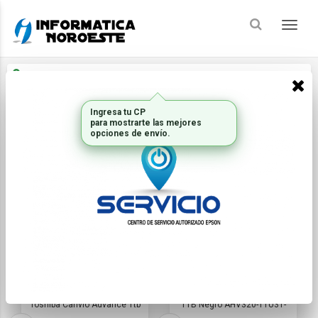
Enviar a
Ingresar CP y ciudad
Inicio
Discos Hdd Y Ssd
HDD EXTERNOS
LACIE
TOSHIBA
STORAGE
FILTRAR
ORDENAR