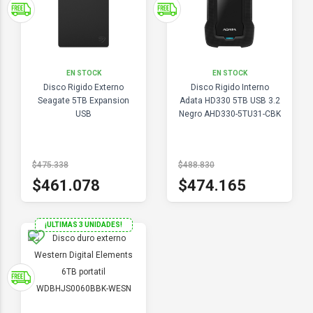
EN STOCK
EN STOCK
Disco Rigido Externo
Disco Rigido Interno
Seagate 5TB Expansion
Adata HD330 5TB USB 3.2
USB
Negro AHD330-5TU31-CBK
$475.338
$488.830
$461.078
$474.165
¡ULTIMAS 3 UNIDADES!