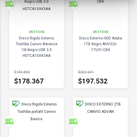
EN STOCK
EN STOCK
Disco Rigido Externo
Disco Externo HDD Adata
Toshiba Canvio Advance
1TB Negro AHV320-
1tb Negro USB 3.0
1TU31-CBK
HDTCA10XK3AA
$183.883
$203.641
$178.367
$197.532