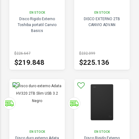
EN STOCK
EN STOCK
Disco Rigido Externo
DISCO EXTERNO 2TB
Toshiba portatil Canvio
CANVIO ADVAN
Basics
$226.647
$232.099
$219.848
$225.136
EN STOCK
EN STOCK
Disco duro externo Adata
Disco Rigido Externo