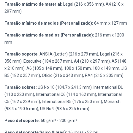
Tamaño máximo de material:
Legal (216 x 356 mm), A4 (210 x
297 mm)
Tamaño mínimo de medios (Personalizado):
64 mm x 127 mm
Tamaño máximo de medios (Personalizado):
216 mm x 1200
mm
Tamaño soporte:
ANSI A (Letter) (216 x 279 mm), Legal (216 x
356 mm), Executive (184 x 267 mm), A4 (210 x 297 mm), A5 (148
x 210 mm), A6 (105 x 148 mm), 100 x 150 mm, 100 x 148 mm, JIS
B5 (182 x 257 mm), Oficio (216 x 343 mm), RA4 (215 x 305 mm)
Tamaño sobres:
US No 10 (104.7 x 241.3 mm), International DL
(110 x 220 mm), International C6 (114 x 162 mm), International
C5 (162 x 229 mm), International B5 (176 x 250 mm), Monarch
(98.4 x 190.5 mm), US No 9 (98.6 x 225.6 mm)
Peso del soporte:
60 g/m² - 200 g/m²
Peso del soporte físico (libras):
16 libras - 52 lbs