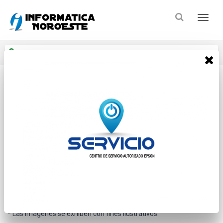
Enviar a
Ingresar CP y ciudad
Inicio
Impresoras Scanner Plotters
Impresoras Laser
* Las imágenes se exhiben con fines ilustrativos.