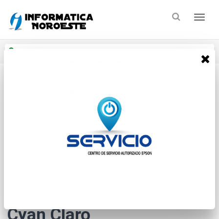
Enviar a
Ingresar CP y ciudad
Inicio
Insumos De Impresion
Tintas
* Las imágenes se exhiben con fines ilustrativos.
Epson Botella T574520
Cyan Claro