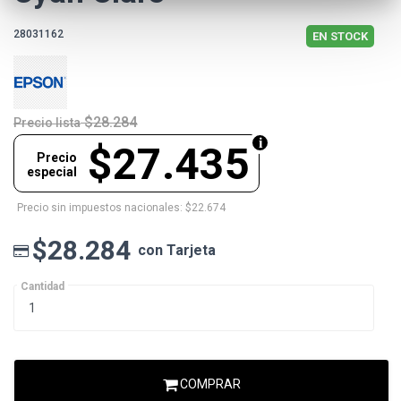
28031162
EN STOCK
$28.284
Precio lista
$27.435
Precio
especial
Precio sin impuestos nacionales: $22.674
$28.284
con Tarjeta
Cantidad
COMPRAR