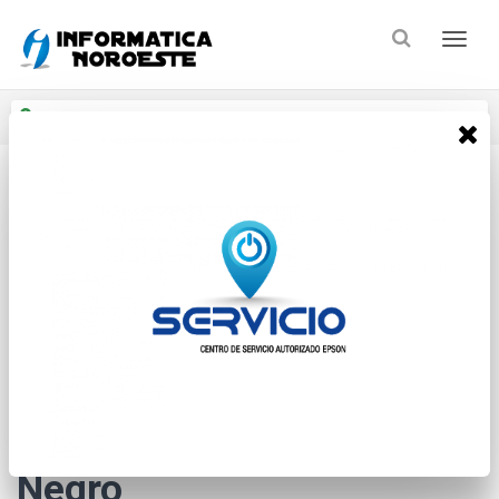
Enviar a
Ingresar CP y ciudad
Inicio
Insumos De Impresion
Tintas
* Las imágenes se exhiben con fines ilustrativos.
Epson Botella T664120
Negro