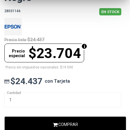
28031146
EN STOCK
$24.437
Precio lista
$23.704
Precio
especial
Precio sin impuestos nacionales: $19.590
$24.437
con Tarjeta
Cantidad
COMPRAR