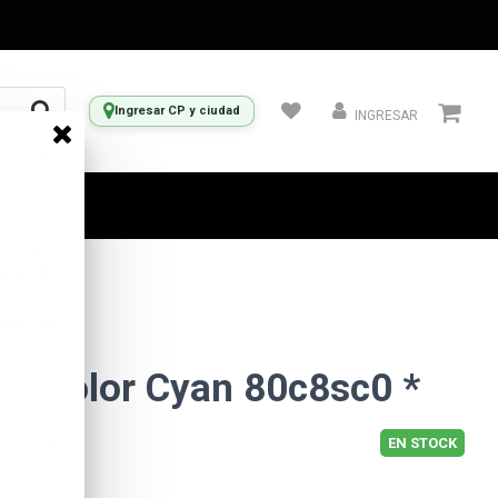
Ingresar CP y ciudad
INGRESAR
k Color Cyan 80c8sc0 *
EN STOCK