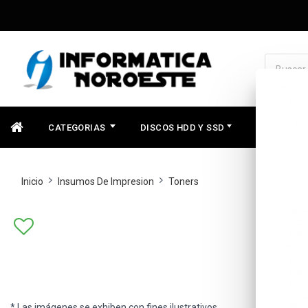
CATEGORIAS
DISCOS HDD Y SSD
COMPONEN
Inicio
Insumos De Impresion
Toners
* Las imágenes se exhiben con fines ilustrativos.