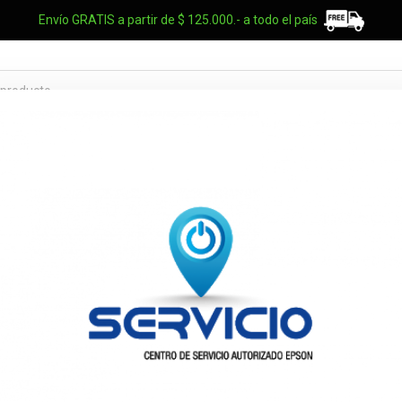
Envío GRATIS a partir de $ 125.000.- a todo el país
TES OEM
NOTEBOOKS
UPS
ELECTRO
MARCAS
Toner Lexmar
23052078