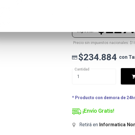
$234.884
Precio lista
$227
Precio
especial
Precio sin impuestos nacionales: $1
$234.884
con Ta
Cantidad
* Producto con demora de 24hs 
¡Envío Gratis!
Retirá en
Informatica Nor