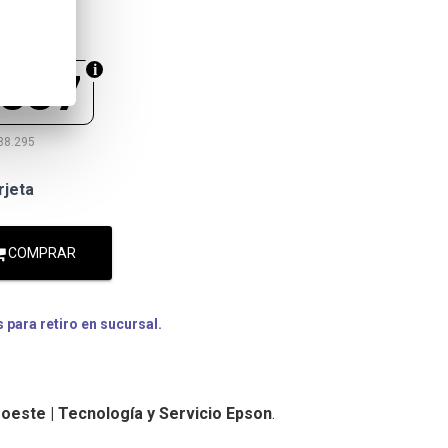
.837
88.295
rjeta
COMPRAR
para retiro en sucursal.
oeste | Tecnología y Servicio Epson
.