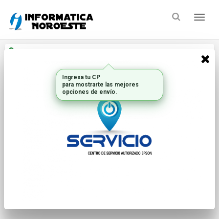
Enviar a
Ingresar CP y ciudad
Ingresa tu CP
Inicio
Marca
MICROSOFT HARDWARE
para mostrarte las mejores
opciones de envío.
FILTRAR POR
ORDENAR
No hay productos que mostrar...