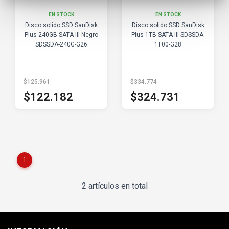
EN STOCK
EN STOCK
Disco solido SSD SanDisk
Disco solido SSD SanDisk
Plus 240GB SATA III Negro
Plus 1TB SATA III SDSSDA-
SDSSDA-240G-G26
1T00-G28
$125.961
$334.774
$122.182
$324.731
1
2 artículos en total