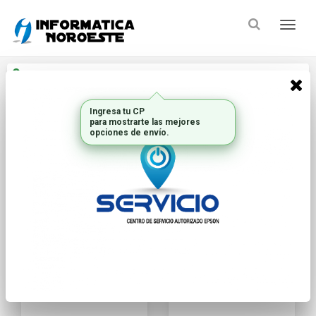
Enviar a
Ingresar CP y ciudad
Ingresa tu CP
Inicio
Marca
SANDISK
para mostrarte las mejores
opciones de envío.
FILTRAR POR
ORDENAR