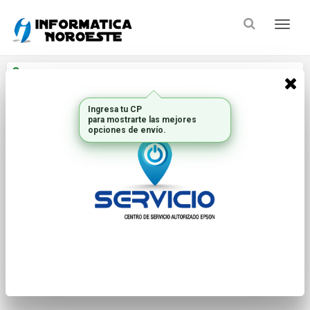
Enviar a
Ingresar CP y ciudad
Ingresa tu CP
Inicio
Marca
SEAGATE TECNOLOGY IN
para mostrarte las mejores
opciones de envío.
FILTRAR POR
ORDENAR
No hay productos que mostrar...