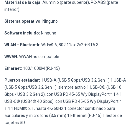
Material de la caja:
Aluminio (parte superior), PC-ABS (parte
inferior)
Sistema operativo:
Ninguno
Software incluido:
Ninguno
WLAN + Bluetooth:
Wi-Fi® 6, 802.11ax 2x2 + BT5.3
WWAN:
WWAN no compatible
Ethernet:
100/1000M (RJ-45)
Puertos estándar:
1 USB-A (USB 5 Gbps/USB 3.2 Gen 1) 1 USB-A
(USB 5 Gbps/USB 3.2 Gen 1), siempre activo 1 USB-C® (USB 10
Gbps / USB 3.2 Gen 2), con USB PD 45-65 W y DisplayPort™ 1.4 1
USB-C® (USB4® 40 Gbps), con USB PD 45-65 W y DisplayPort™
1.4 1 HDMI® 2.1, hasta 4K/60Hz 1 conector combinado para
auriculares y micrófono (3,5 mm) 1 Ethernet (RJ-45) 1 lector de
tarjetas SD