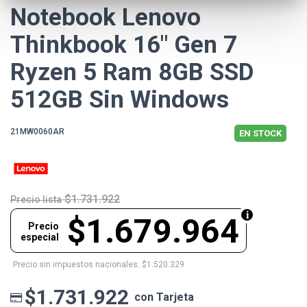
Notebook Lenovo
Thinkbook 16" Gen 7
Ryzen 5 Ram 8GB SSD
512GB Sin Windows
21MW0060AR
EN STOCK
$1.731.922
Precio lista
$1.679.964
Precio
especial
Precio sin impuestos nacionales: $1.520.329
$1.731.922
con Tarjeta