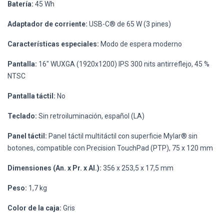
Batería:
45 Wh
Adaptador de corriente:
USB-C® de 65 W (3 pines)
Características especiales:
Modo de espera moderno
Pantalla:
16" WUXGA (1920x1200) IPS 300 nits antirreflejo, 45 %
NTSC
Pantalla táctil:
No
Teclado:
Sin retroiluminación, español (LA)
Panel táctil:
Panel táctil multitáctil con superficie Mylar® sin
botones, compatible con Precision TouchPad (PTP), 75 x 120 mm
Dimensiones (An. x Pr. x Al.):
356 x 253,5 x 17,5 mm
Peso:
1,7 kg
Color de la caja:
Gris