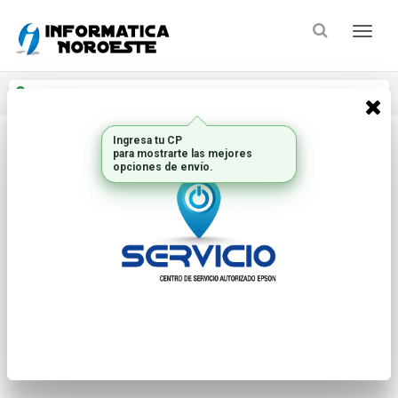
Enviar a
Ingresar CP y ciudad
Inicio
Pcs Y Notebooks
Notebooks
* Las imágenes se exhiben con fines ilustrativos.