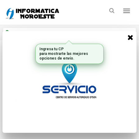
Enviar a
Ingresar CP y ciudad
Inicio
Pcs Y Notebooks
Workstation
* Las imágenes se exhiben con fines ilustrativos.