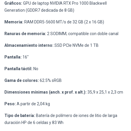
Gráficos:
GPU de laptop NVIDIA RTX Pro 1000 Blackwell
Generation (GDDR7 dedicada de 8 GB)
Memoria:
RAM DDR5-5600 MT/s de 32 GB (2 x 16 GB)
Ranuras de memoria:
2 SODIMM; compatible con doble canal
Almacenamiento interno:
SSD PCIe NVMe de 1 TB
Pantalla:
16"
Pantalla táctil:
No
Gama de colores:
62.5% sRGB
Dimensiones mínimas (anch. x prof. x alt.):
35,9 x 25,1 x 2,3 cm
Peso:
A partir de 2,04 kg
Tipo de batería:
Batería de polímero de iones de litio de larga
duración HP de 6 celdas y 83 Wh