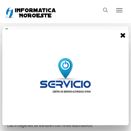
Enviar a
Ingresar CP y ciudad
Inicio
Perifericos
Colector De Datos
* Las imágenes se exhiben con fines ilustrativos.