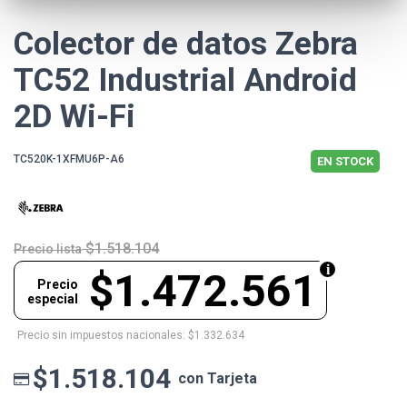
Colector de datos Zebra
TC52 Industrial Android
2D Wi-Fi
TC520K-1XFMU6P-A6
EN STOCK
$1.518.104
Precio lista
$1.472.561
Precio
especial
Precio sin impuestos nacionales: $1.332.634
$1.518.104
con Tarjeta