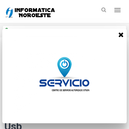
Enviar a
Ingresar CP y ciudad
Inicio
Perifericos
Lector Codigo Barras
* Las imágenes se exhiben con fines ilustrativos.
Hasar Lector Mano 9010
Usb