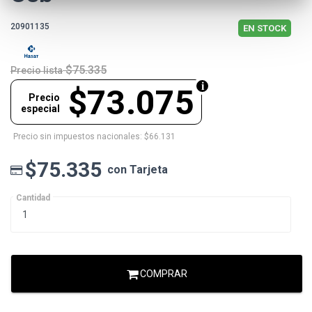
20901135
EN STOCK
$75.335
Precio lista
$73.075
Precio
especial
Precio sin impuestos nacionales: $66.131
$75.335
con Tarjeta
Cantidad
COMPRAR