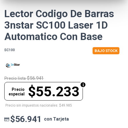
Lector Codigo De Barras
3nstar SC100 Laser 1D
Automatico Con Base
SC100
BAJO STOCK
$56.941
Precio lista
$55.233
Precio
especial
Precio sin impuestos nacionales: $49.985
$56.941
con Tarjeta