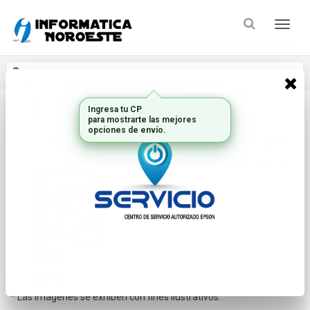
Enviar a
Ingresar CP y ciudad
Inicio
Perifericos
Lector Codigo Barras
* Las imágenes se exhiben con fines ilustrativos.