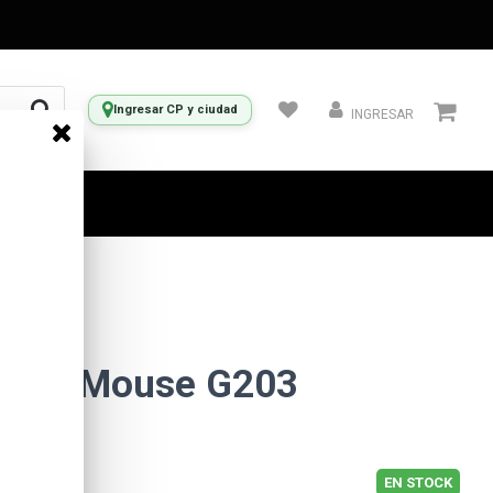
Ingresar CP y ciudad
INGRESAR
ming Mouse G203
EN STOCK