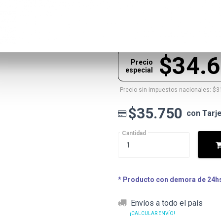
$35.750
Precio lista
$34.
Precio
especial
Precio sin impuestos nacionales: $3
$35.750
con Tarj
Cantidad
* Producto con demora de 24hs 
Envíos a todo el país
¡CALCULAR ENVÍO!