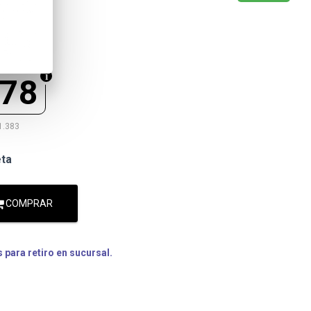
678
1.383
eta
COMPRAR
para retiro en sucursal.