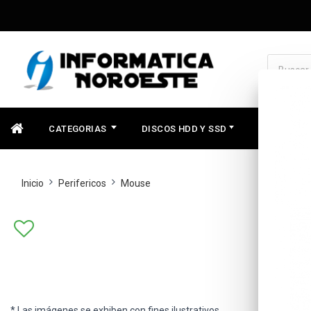
CATEGORIAS
DISCOS HDD Y SSD
COMPONEN
Inicio
Perifericos
Mouse
* Las imágenes se exhiben con fines ilustrativos.