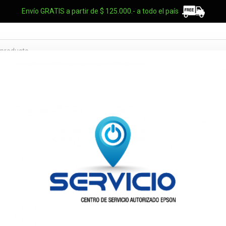
Envío GRATIS a partir de $ 125.000.- a todo el país
TES OEM
NOTEBOOKS
UPS
ELECTRO
MARCAS
Logitech Ga
Lightsync B.
004251328