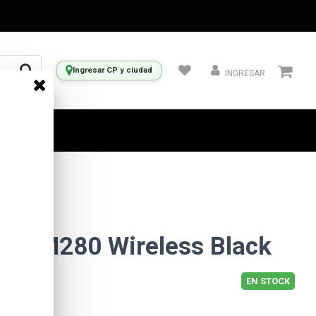
Ingresar CP y ciudad
INGRESAR
use M280 Wireless Black
EN STOCK