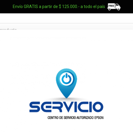
Envío GRATIS a partir de $ 125.000.- a todo el país
TES OEM
NOTEBOOKS
UPS
ELECTRO
MARCAS
Logitech Mo
010520155