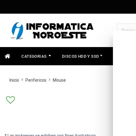
CATEGORIAS
DISCOS HDD Y SSD
COMPONEN
Inicio
Perifericos
Mouse
* Las imágenes se exhiben con fines ilustrativos.