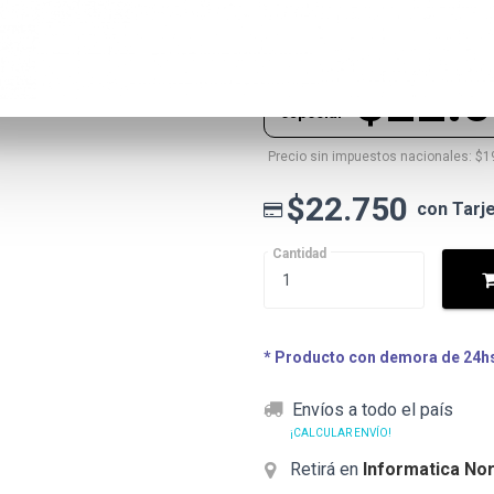
$22.750
Precio lista
$22.
Precio
especial
Precio sin impuestos nacionales: $1
$22.750
con Tarj
Cantidad
* Producto con demora de 24hs 
Envíos a todo el país
¡CALCULAR ENVÍO!
Retirá en
Informatica Nor