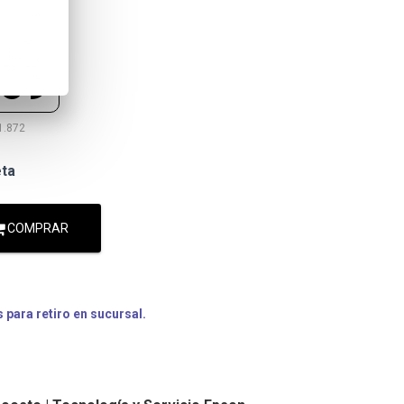
169
1.872
eta
COMPRAR
para retiro en sucursal.