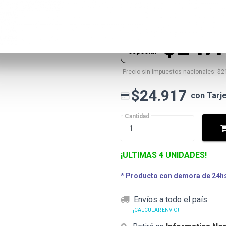
$24.917
Precio lista
$24.
Precio
especial
Precio sin impuestos nacionales: $2
$24.917
con Tarj
Cantidad
¡ULTIMAS 4 UNIDADES!
* Producto con demora de 24hs 
Envíos a todo el país
¡CALCULAR ENVÍO!