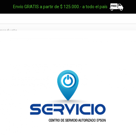
Envío GRATIS a partir de $ 125.000.- a todo el país
TES OEM
NOTEBOOKS
UPS
ELECTRO
MARCAS
Logitech Mk
010520074