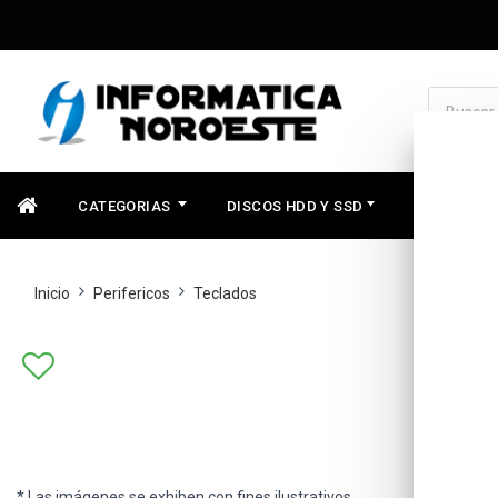
CATEGORIAS
DISCOS HDD Y SSD
COMPONEN
Inicio
Perifericos
Teclados
* Las imágenes se exhiben con fines ilustrativos.