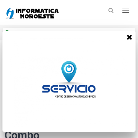
Enviar a
Ingresar CP y ciudad
Inicio
Perifericos
Teclados
* Las imágenes se exhiben con fines ilustrativos.
Logitech Mk270 Wireless
Combo