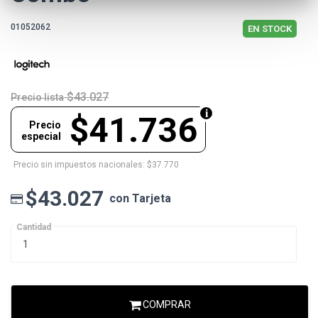
01052062
EN STOCK
$43.027
Precio lista
$41.736
Precio
especial
Precio sin impuestos nacionales: $37.770
$43.027
con Tarjeta
Cantidad
COMPRAR