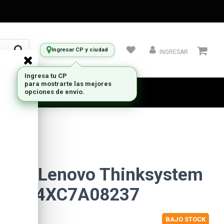
Ingresar CP y ciudad
INGRESAR
e red Lenovo Thinksystem
7414 4XC7A08237
BAJO STOCK