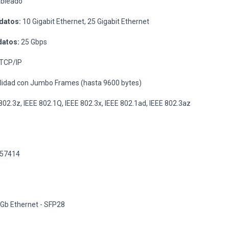
bleado
datos:
10 Gigabit Ethernet, 25 Gigabit Ethernet
datos:
25 Gbps
TCP/IP
lidad con Jumbo Frames (hasta 9600 bytes)
802.3z, IEEE 802.1Q, IEEE 802.3x, IEEE 802.1ad, IEEE 802.3az
M57414
d
Gb Ethernet - SFP28