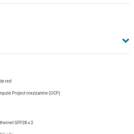
de red
pute Project mezzanine (OCP)
thernet SFP28 x 2