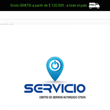
Envío GRATIS a partir de $ 125.000.- a todo el país
TES OEM
NOTEBOOKS
UPS
ELECTRO
MARCAS
Adaptador d
Broadcom 5
4XC7A08237