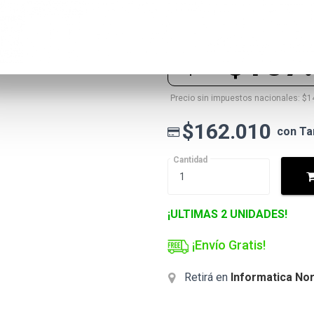
LENOVO SERVER
$162.010
Precio lista
$157
Precio
especial
Precio sin impuestos nacionales: $1
$162.010
con Ta
Cantidad
¡ULTIMAS 2 UNIDADES!
¡Envío Gratis!
Retirá en
Informatica Nor