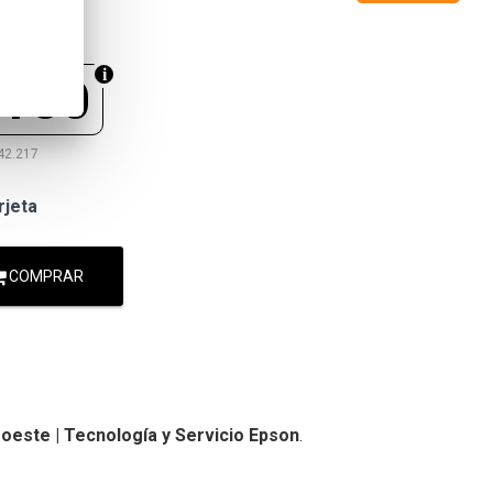
.150
42.217
rjeta
COMPRAR
oeste | Tecnología y Servicio Epson
.