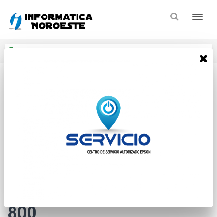
Enviar a
Ingresar CP y ciudad
Inicio
Sin Categorias
Sin Categoria
* Las imágenes se exhiben con fines ilustrativos.
Lyonn Ups Modelo Ctb
800