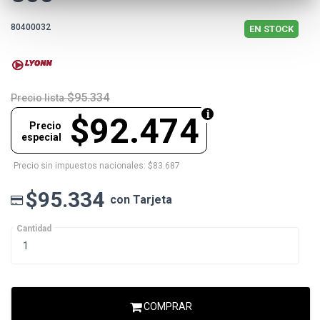
80400032
EN STOCK
$95.334
Precio lista
$92.474
Precio
especial
Precio sin impuestos nacionales: $83.687
$95.334
con Tarjeta
Cantidad
COMPRAR