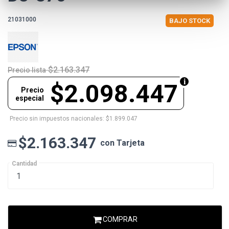
21031000
BAJO STOCK
$2.163.347
Precio lista
$2.098.447
Precio
especial
Precio sin impuestos nacionales: $1.899.047
$2.163.347
con Tarjeta
Cantidad
COMPRAR