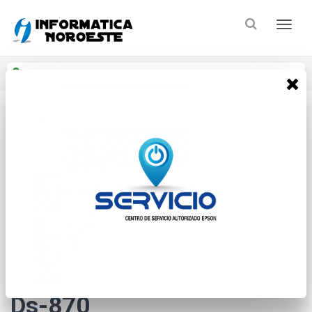
Enviar a
Ingresar CP y ciudad
Inicio
Sin Categorias
Sin Categoria
* Las imágenes se exhiben con fines ilustrativos.
Scanner Epson Workforce
Ds-870