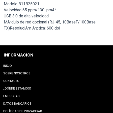
Modelo B11B25021
Velocidad 65 ppm/130 ipmÀ¹
USB 3.0 de alta velocidad
MÃ³dulo de red opcional (RJ-45, 10BaseT/100Base
TX)ResoluciÃ³n Ã³ptica: 600 dpi
INFORMACIÓN
INICIO
SOBRE NOSOTROS
CONTACTO
¿DÓNDE ESTAMOS?
EMPRESAS
DATOS BANCARIOS
POLÍTICAS DE PRIVACIDAD