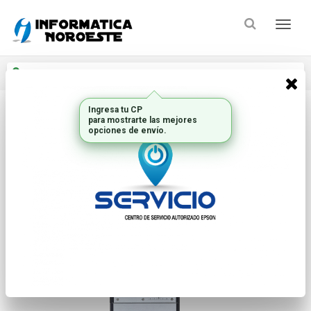
Enviar a
Ingresar CP y ciudad
Inicio
Ups_1
Ups