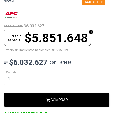
SRV6KI
BAJO STOCK
$6.032.627
Precio lista
$5.851.648
Precio
especial
Precio sin impuestos nacionales: $5.295.609
$6.032.627
con Tarjeta
Cantidad
COMPRAR