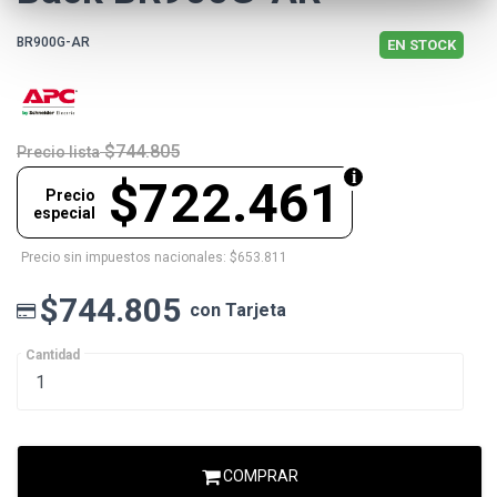
BR900G-AR
EN STOCK
$744.805
Precio lista
$722.461
Precio
especial
Precio sin impuestos nacionales: $653.811
$744.805
con Tarjeta
Cantidad
COMPRAR