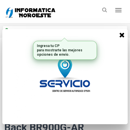
Enviar a
Ingresar CP y ciudad
Ingresa tu CP
para mostrarte las mejores
Inicio
Ups_1
Ups
opciones de envío.
* Las imágenes se exhiben con fines ilustrativos.
UPS Estabilizador APC
Back BR900G-AR